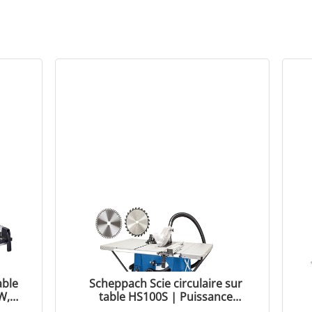
able
Scheppach Scie circulaire sur
W,
table HS100S | Puissance
mm,
2000W | Lame Ø 250x30 mm |