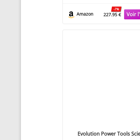
butée parallèle/angle,
-7%
démarrage progressif, lam
Amazon
227.95 €
scie inclinable, réglage 
hauteur jusqu'à 80 mm
Evolution Power Tools Scie 