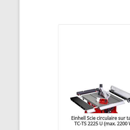
Einhell Scie circulaire sur t
TC-TS 2225 U (max. 2200 
lame de scie Ø254 x ø30 