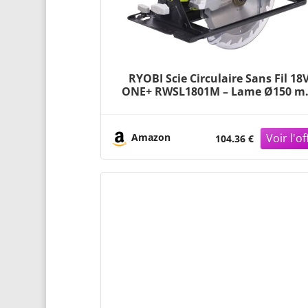
RYOBI Scie Circulaire Sans Fil 18
ONE+ RWSL1801M – Lame Ø150 
18 dents, Réglage Profondeur et
Inclinaison – Coupe Bois, OSB,
Panneaux – Batterie Non Inclus
Amazon
104.36 €