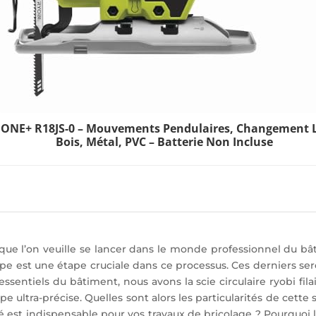
V ONE+ R18JS-0 – Mouvements Pendulaires, Changement La
Bois, Métal, PVC – Batterie Non Incluse
 l’on veuille se lancer dans le monde professionnel du bât
ype est une étape cruciale dans ce processus. Ces derniers s
essentiels du bâtiment, nous avons la scie circulaire ryobi fil
ltra-précise. Quelles sont alors les particularités de cette s
é est indispensable pour vos travaux de bricolage ? Pourquoi l