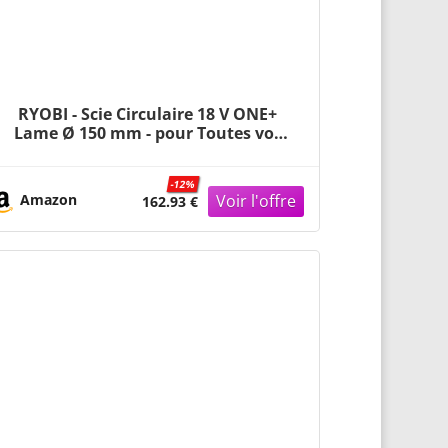
RYOBI - Scie Circulaire 18 V ONE+
Lame Ø 150 mm - pour Toutes vos
Découpes Droite et de Biais,
Délignage de Planches & Ponceuse
-12%
Excentrique 18 V ONE+ 125 mm + 3
Amazon
162.93 €
Abrasifs pour Retirer Peinture