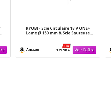
V
RYOBI - Scie Circulaire 18 V ONE+
mm
Lame Ø 150 mm & Scie Sauteuse
Pendulaire 4 Positions 18 V ONE+
Sans Fil Pour Coupes Parfaites, Sans
-10%
e
Éclat, Droites, de Finitions
Amazon
179.98 €