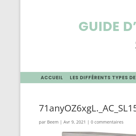
GUIDE D
ACCUEIL
LES DIFFÉRENTS TYPES DE
71anyOZ6xgL._AC_SL1
par
Beem
|
Avr 9, 2021
|
0 commentaires